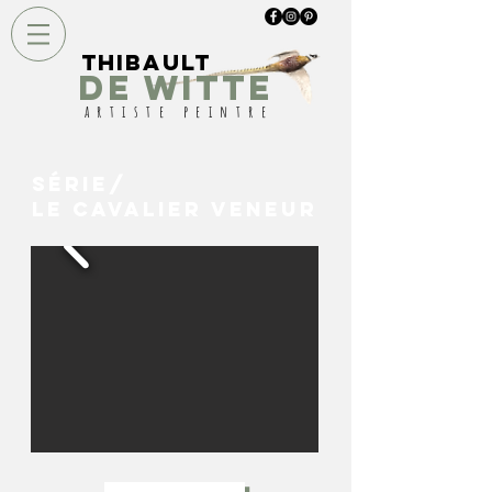
Thibault
DE WITTE
artiste peintre
Série/
Le Cavalier Veneur