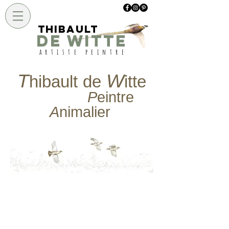
Thibault
DE WITTE
artiste peintre
T
W
hibault
de
itte
P
eintre
A
nimalier